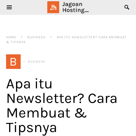
SEARCH FOR:
HOME
BUSINESS
APA ITU NEWSLETTER? CARA MEMBUAT
& TIPSNYA
B
BUSINESS
Apa itu
Newsletter? Cara
Membuat &
Tipsnya