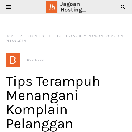
SEARCH FOR:
HOME
BUSINESS
TIPS TERAMPUH MENANGANI KOMPLAIN
PELANGGAN
B
BUSINESS
Tips Terampuh
Menangani
Komplain
Pelanggan