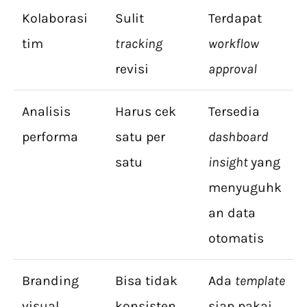
Kolaborasi
Sulit
Terdapat
tim
tracking
workflow
revisi
approval
Analisis
Harus cek
Tersedia
performa
satu per
dashboard
satu
insight
yang
menyuguhk
an data
otomatis
Branding
Bisa tidak
Ada
template
visual
konsisten
siap pakai