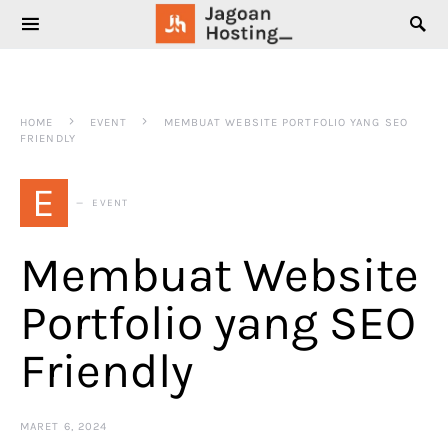
SEARCH FOR:
HOME
EVENT
MEMBUAT WEBSITE PORTFOLIO YANG SEO
FRIENDLY
E
EVENT
Membuat Website
Portfolio yang SEO
Friendly
MARET 6, 2024