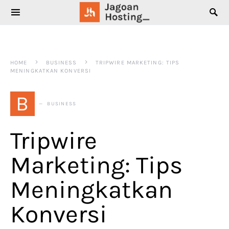
SEARCH FOR:
HOME
BUSINESS
TRIPWIRE MARKETING: TIPS
MENINGKATKAN KONVERSI
B
BUSINESS
Tripwire
Marketing: Tips
Meningkatkan
Konversi