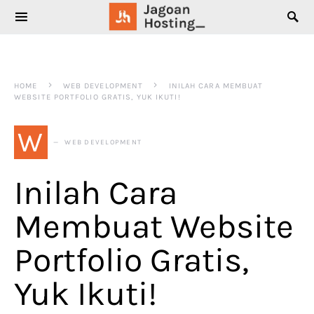
SEARCH FOR:
HOME
WEB DEVELOPMENT
INILAH CARA MEMBUAT
WEBSITE PORTFOLIO GRATIS, YUK IKUTI!
W
WEB DEVELOPMENT
Inilah Cara
Membuat Website
Portfolio Gratis,
Yuk Ikuti!