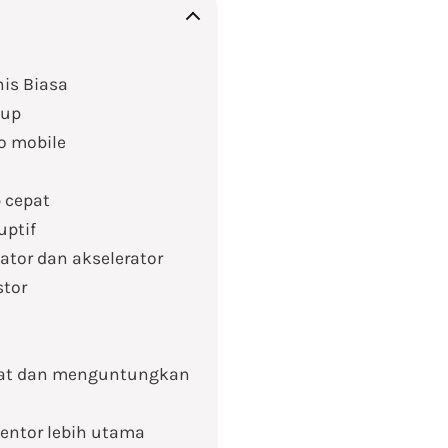
is Biasa
tup
o mobile
 cepat
uptif
ator dan akselerator
stor
tepat dan menguntungkan
mentor lebih utama