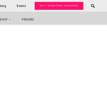
tory
Event
BUAT WEBSITEMU SEKARANG
SHIP
PROMO