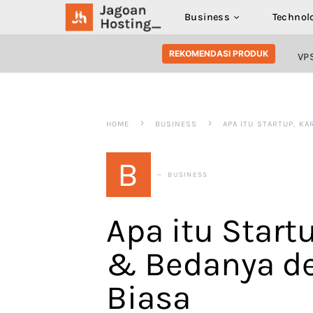
Business
Technol
SEARCH FOR:
REKOMENDASI PRODUK
VP
HOME
BUSINESS
APA ITU STARTUP, K
B
BUSINESS
Apa itu Startu
& Bedanya de
Biasa