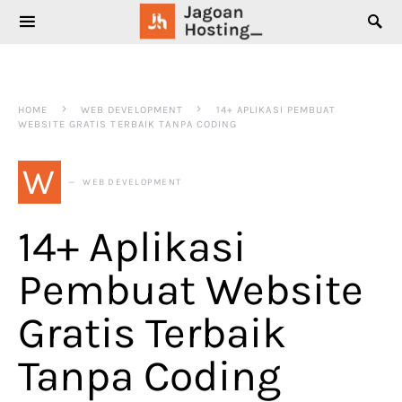
SEARCH FOR:
HOME
WEB DEVELOPMENT
14+ APLIKASI PEMBUAT
WEBSITE GRATIS TERBAIK TANPA CODING
W
WEB DEVELOPMENT
14+ Aplikasi
Pembuat Website
Gratis Terbaik
Tanpa Coding