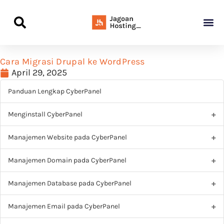
Panduan Awal L
Semua Pa
Kamus Host
Rekomendasi Pro
Cara Migrasi Drupal ke WordPress
April 29, 2025
Panduan Lengkap CyberPanel
Menginstall CyberPanel
Manajemen Website pada CyberPanel
Manajemen Domain pada CyberPanel
Manajemen Database pada CyberPanel
Manajemen Email pada CyberPanel