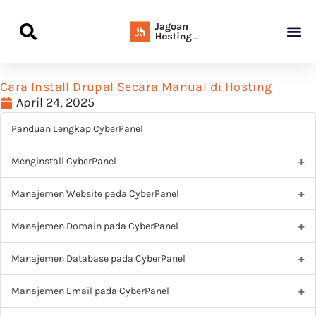
Panduan Awal L
Semua Pa
Kamus Host
Rekomendasi Pro
Cara Install Drupal Secara Manual di Hosting
April 24, 2025
Panduan Lengkap CyberPanel
Menginstall CyberPanel
Manajemen Website pada CyberPanel
Manajemen Domain pada CyberPanel
Manajemen Database pada CyberPanel
Manajemen Email pada CyberPanel