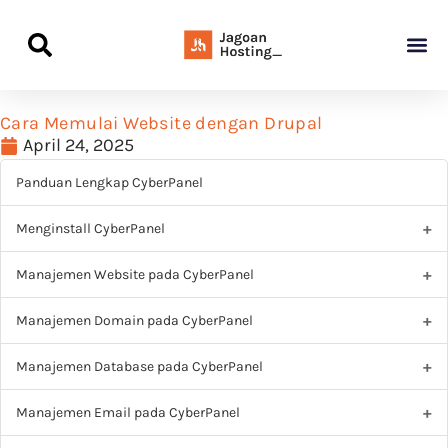
Panduan Awal L
Semua Pa
Kamus Host
Rekomendasi Pro
Cara Memulai Website dengan Drupal
April 24, 2025
Panduan Lengkap CyberPanel
Menginstall CyberPanel
Manajemen Website pada CyberPanel
Manajemen Domain pada CyberPanel
Manajemen Database pada CyberPanel
Manajemen Email pada CyberPanel