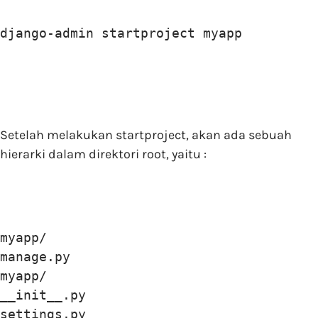
django-admin startproject myapp
Setelah melakukan startproject, akan ada sebuah
hierarki dalam direktori root, yaitu :
myapp/

manage.py

myapp/

__init__.py

settings.py
