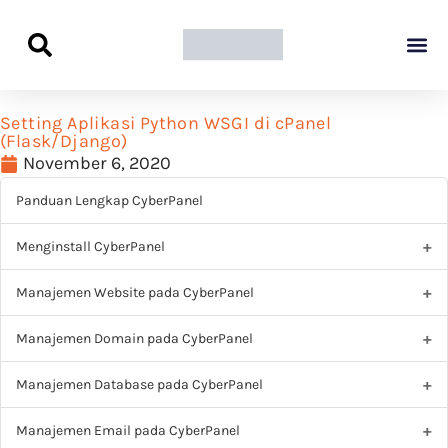
Panduan Awal L
Semua Pa
Kamus Host
Rekomendasi Pro
Setting Aplikasi Python WSGI di cPanel
(Flask/Django)
November 6, 2020
Panduan Lengkap CyberPanel
Menginstall CyberPanel
Manajemen Website pada CyberPanel
Manajemen Domain pada CyberPanel
Manajemen Database pada CyberPanel
Manajemen Email pada CyberPanel