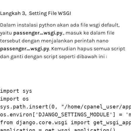
Langkah 3,
Setting File WSGI
Dalam instalasi python akan ada file wsgi default,
yaitu
passenger_wsgi.py
., masuk ke dalam file
tersebut dengan menjalankan perintah nano
passenger_wsgi.py
. Kemudian hapus semua script
dan ganti dengan script seperti dibawah ini :
import sys

import os

sys.path.insert(0, "/home/cpanel_user/app
os.environ['DJANGO_SETTINGS_MODULE'] = 'm
from django.core.wsgi import get_wsgi_app
application = get_wsgi_application()