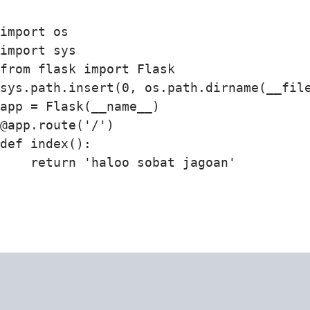
import os

import sys

from flask import Flask

sys.path.insert(0, os.path.dirname(__file
app = Flask(__name__)

@app.route('/')

def index():

    return 'haloo sobat jagoan'