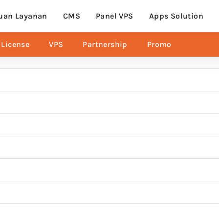
uan Layanan
CMS
Panel VPS
Apps Solution
License
VPS
Partnership
Promo