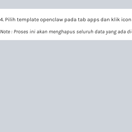
4. Pilih template openclaw pada tab apps dan klik icon 
Note : Proses ini akan menghapus seluruh data yang ada 