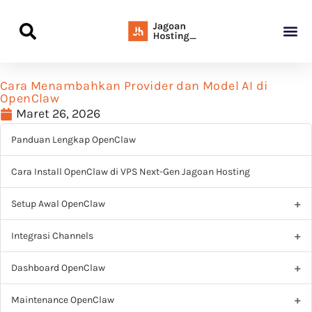
Panduan Awal L
Semua Pa
Kamus Host
Rekomendasi Pro
Cara Menambahkan Provider dan Model AI di
OpenClaw
Maret 26, 2026
Panduan Lengkap OpenClaw
Cara Install OpenClaw di VPS Next-Gen Jagoan Hosting
Setup Awal OpenClaw
Integrasi Channels
Dashboard OpenClaw
Maintenance OpenClaw