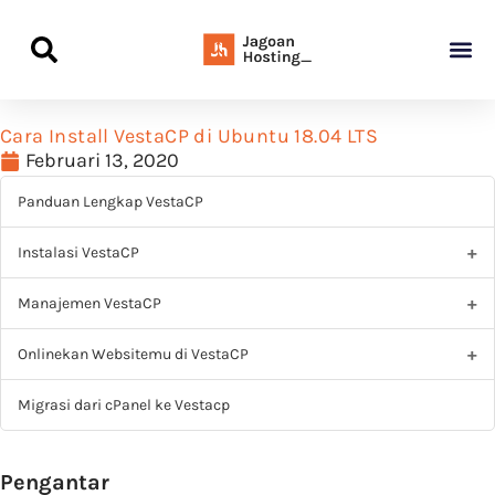
Panduan Awal L
Semua Pa
Kamus Host
Rekomendasi Pro
Cara Install VestaCP di Ubuntu 18.04 LTS
Februari 13, 2020
Panduan Lengkap VestaCP
Instalasi VestaCP
Manajemen VestaCP
Onlinekan Websitemu di VestaCP
Migrasi dari cPanel ke Vestacp
Pengantar