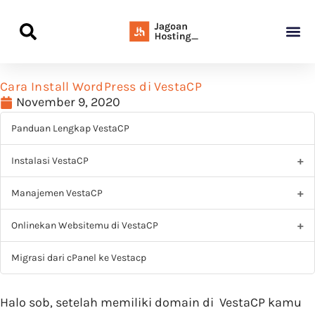
Panduan Awal L
Semua Pa
Kamus Host
Rekomendasi Pro
Cara Install WordPress di VestaCP
November 9, 2020
Panduan Lengkap VestaCP
Instalasi VestaCP
Manajemen VestaCP
Onlinekan Websitemu di VestaCP
Migrasi dari cPanel ke Vestacp
Halo sob, setelah memiliki domain di VestaCP kamu