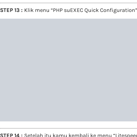
STEP 13 :
Klik menu “PHP suEXEC Quick Configuration”
STEP 14 :
Setelah itu kamu kembali ke menu “Litespee