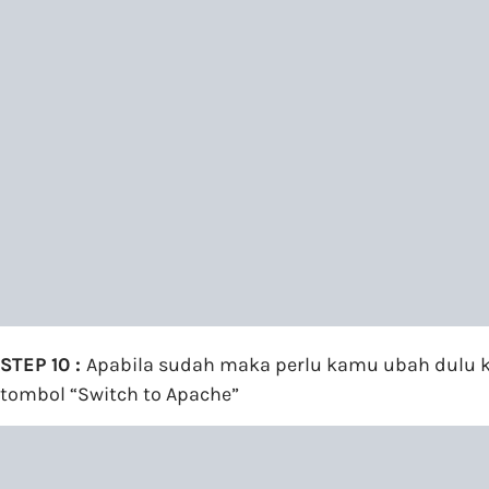
STEP 10 :
Apabila sudah maka perlu kamu ubah dulu ke
tombol “Switch to Apache”