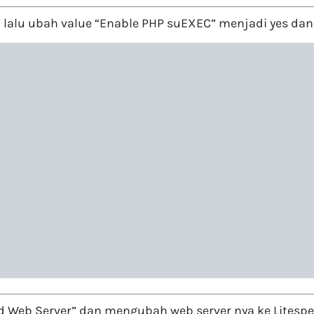
 lalu ubah value “Enable PHP suEXEC” menjadi yes dan 
d Web Server” dan mengubah web server nya ke Litespe