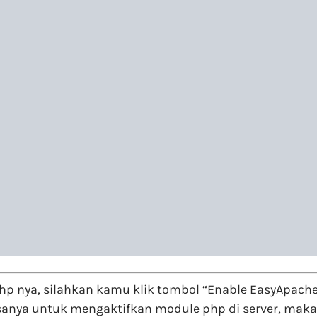
php nya, silahkan kamu klik tombol “Enable EasyApach
nya untuk mengaktifkan module php di server, maka ot