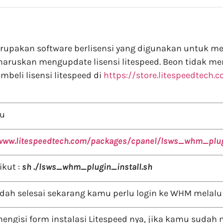
merupakan software berlisensi yang digunakan untuk 
 diharuskan mengupdate lisensi litespeed. Beon tidak m
eli lisensi litespeed di
https://store.litespeedtech.
u
/www.litespeedtech.com/packages/cpanel/lsws_whm_plugi
kut :
sh ./lsws_whm_plugin_install.sh
udah selesai sekarang kamu perlu login ke WHM melalui
gisi form instalasi Litespeed nya, jika kamu sudah mem