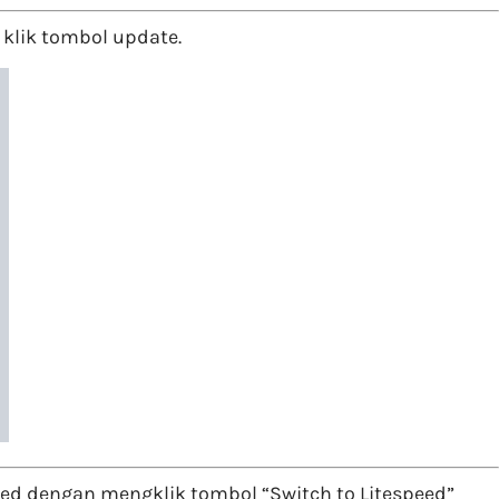
klik tombol update.
ed dengan mengklik tombol “Switch to Litespeed”