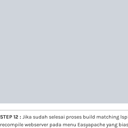
STEP 12 :
Jika sudah selesai proses build matching ls
recompile webserver pada menu Easyapache yang biasa