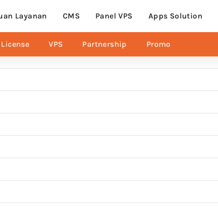
uan Layanan
CMS
Panel VPS
Apps Solution
License
VPS
Partnership
Promo