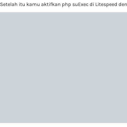
Setelah itu kamu aktifkan php suExec di Litespeed den