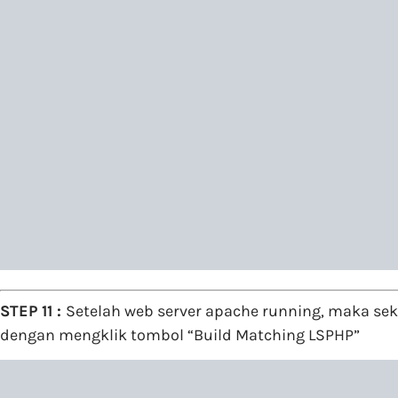
STEP 11 :
Setelah web server apache running, maka sek
dengan mengklik tombol “Build Matching LSPHP”