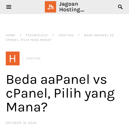
SEARCH FOR:
HOME
TECHNOLOGY
HOSTING
BEDA AAPANEL VS
CPANEL, PILIH YANG MANA?
H
HOSTING
Beda aaPanel vs
cPanel, Pilih yang
Mana?
OKTOBER 16, 2024