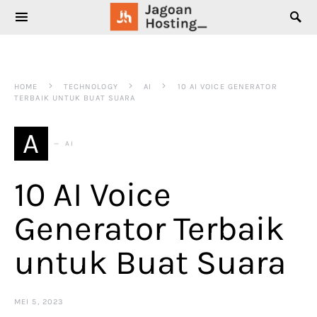
SEARCH FOR:
HOME
TECHNOLOGY
AI
10 AI VOICE GENERATOR
TERBAIK UNTUK BUAT SUARA
A
AI
10 AI Voice
Generator Terbaik
untuk Buat Suara
MEI 5, 2023