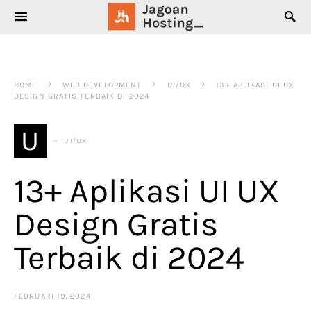
SEARCH FOR:
HOME
WEB DEVELOPMENT
UI/UX
13+ APLIKASI UI UX
DESIGN GRATIS TERBAIK DI 2024
U
UI/UX
13+ Aplikasi UI UX
Design Gratis
Terbaik di 2024
FEBRUARI 19, 2024