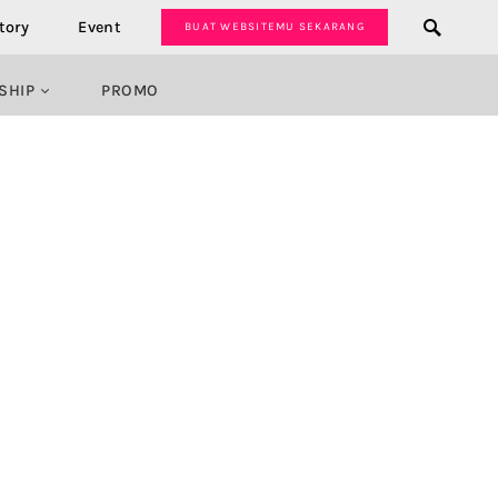
tory
Event
BUAT WEBSITEMU SEKARANG
SHIP
PROMO