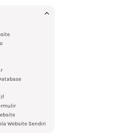
site
eo
r
Database
if
rmulir
ebsite
a Website Sendiri