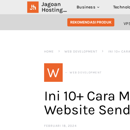
Business
Technol
SEARCH FOR:
REKOMENDASI PRODUK
VP
HOME
WEB DEVELOPMENT
INI 10+ CA
W
WEB DEVELOPMENT
Ini 10+ Cara
Website Send
FEBRUARI 18, 2024