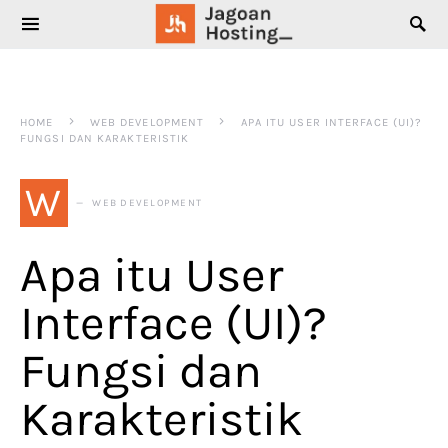
SEARCH FOR:
HOME
WEB DEVELOPMENT
APA ITU USER INTERFACE (UI)?
FUNGSI DAN KARAKTERISTIK
W
WEB DEVELOPMENT
Apa itu User
Interface (UI)?
Fungsi dan
Karakteristik