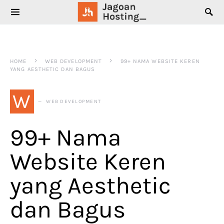
SEARCH FOR:
HOME
WEB DEVELOPMENT
99+ NAMA WEBSITE KEREN
YANG AESTHETIC DAN BAGUS
W
WEB DEVELOPMENT
99+ Nama
Website Keren
yang Aesthetic
dan Bagus