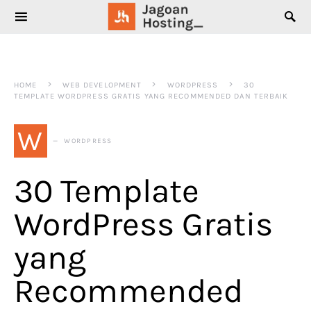
SEARCH FOR:
HOME
WEB DEVELOPMENT
WORDPRESS
30
TEMPLATE WORDPRESS GRATIS YANG RECOMMENDED DAN TERBAIK
W
WORDPRESS
30 Template
WordPress Gratis
yang
Recommended