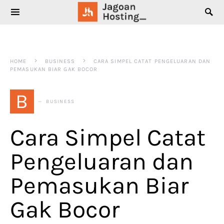
SEARCH FOR:
HOME
BUSINESS
CARA SIMPEL CATAT PENGELUARAN DAN
PEMASUKAN BIAR GAK BOCOR
B
BUSINESS
Cara Simpel Catat
Pengeluaran dan
Pemasukan Biar
Gak Bocor