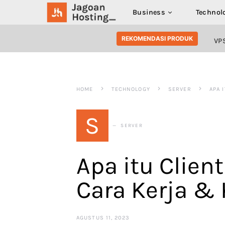
Business
Technol
SEARCH FOR:
REKOMENDASI PRODUK
VP
HOME
TECHNOLOGY
SERVER
APA 
S
SERVER
Apa itu Client
Cara Kerja &
AGUSTUS 11, 2023