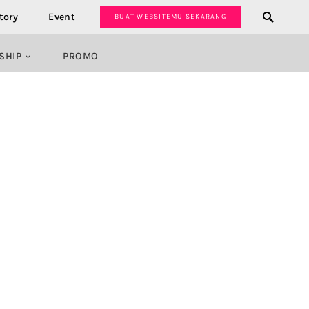
tory
Event
BUAT WEBSITEMU SEKARANG
SHIP
PROMO