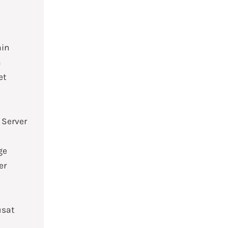
a
ain
a
et
Server
ge
er
usat