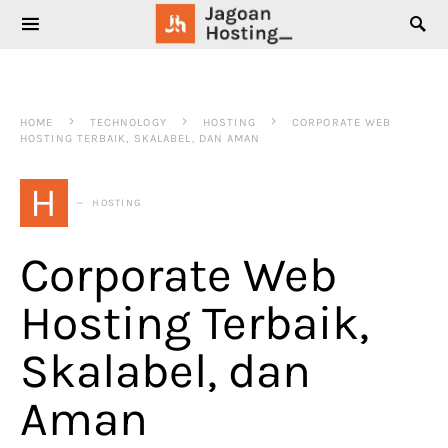
SEARCH FOR:
HOME
TECHNOLOGY
HOSTING
CORPORATE WEB
HOSTING TERBAIK, SKALABEL, DAN AMAN
H
HOSTING
Corporate Web
Hosting Terbaik,
Skalabel, dan
Aman