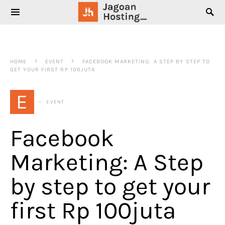
SEARCH FOR:
HOME
EVENT
FACEBOOK MARKETING: A STEP BY STEP TO
GET YOUR FIRST RP 100JUTA
E
EVENT
Facebook
Marketing: A Step
by step to get your
first Rp 100juta