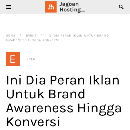
SEARCH FOR:
HOME
EVENT
INI DIA PERAN IKLAN UNTUK BRAND
AWARENESS HINGGA KONVERSI
E
EVENT
Ini Dia Peran Iklan
Untuk Brand
Awareness Hingga
Konversi