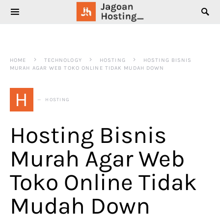
SEARCH FOR:
HOME
TECHNOLOGY
HOSTING
HOSTING BISNIS
MURAH AGAR WEB TOKO ONLINE TIDAK MUDAH DOWN
H
HOSTING
Hosting Bisnis
Murah Agar Web
Toko Online Tidak
Mudah Down