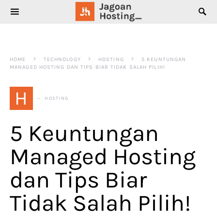
SEARCH FOR:
HOME
TECHNOLOGY
HOSTING
5 KEUNTUNGAN
MANAGED HOSTING DAN TIPS BIAR TIDAK SALAH PILIH!
H
HOSTING
5 Keuntungan
Managed Hosting
dan Tips Biar
Tidak Salah Pilih!