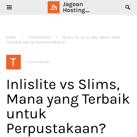
SEARCH FOR:
HOME
TECHNOLOGY
INLISLITE VS SLIMS, MANA YANG
TERBAIK UNTUK PERPUSTAKAAN?
T
TECHNOLOGY
Inlislite vs Slims,
Mana yang Terbaik
untuk
Perpustakaan?