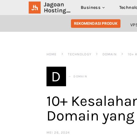
Business
Technol
SEARCH FOR:
REKOMENDASI PRODUK
VP
HOME
TECHNOLOGY
DOMAIN
10+ 
D
DOMAIN
10+ Kesalaha
Domain yang 
MEI 26, 2024