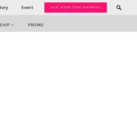
tory
Event
BUAT WEBSITEMU SEKARANG
SHIP
PROMO