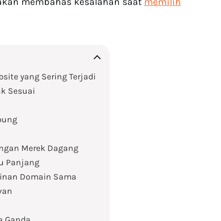
ini akan membahas kesalahan saat
memilih
ite yang Sering Terjadi
ak Sesuai
bung
engan Merek Dagang
lu Panjang
kinan Domain Sama
van
a Ganda