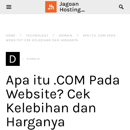
SEARCH FOR:
HOME
TECHNOLOGY
DOMAIN
APA ITU .COM PADA
WEBSITE? CEK KELEBIHAN DAN HARGANYA
D
DOMAIN
Apa itu .COM Pada
Website? Cek
Kelebihan dan
Harganya