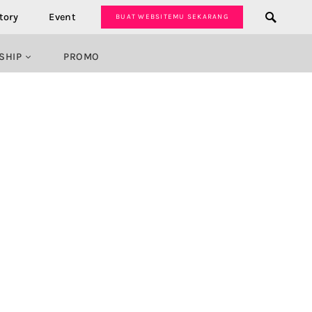
tory
Event
BUAT WEBSITEMU SEKARANG
SHIP
PROMO