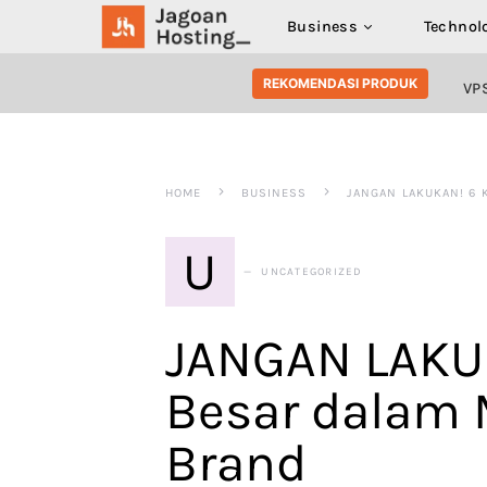
Business
Technol
SEARCH FOR:
REKOMENDASI PRODUK
VP
HOME
BUSINESS
JANGAN LAKUKAN! 6
U
UNCATEGORIZED
JANGAN LAKU
Besar dalam
Brand