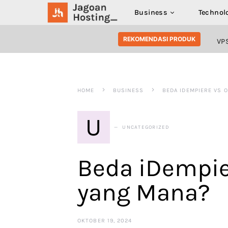
Business
Technol
SEARCH FOR:
REKOMENDASI PRODUK
VP
HOME
BUSINESS
BEDA IDEMPIERE VS O
U
UNCATEGORIZED
Beda iDempier
yang Mana?
OKTOBER 19, 2024