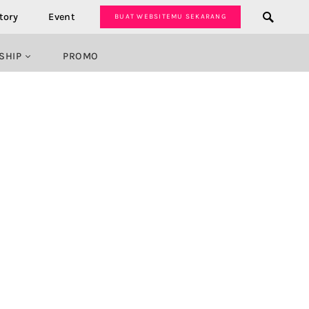
tory
Event
BUAT WEBSITEMU SEKARANG
SHIP
PROMO