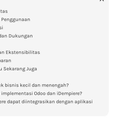
itas
n Penggunaan
si
 dan Dukungan
an Ekstensibilitas
baran
u Sekarang Juga
tuk bisnis kecil dan menengah?
 implementasi Odoo dan iDempiere?
re dapat diintegrasikan dengan aplikasi