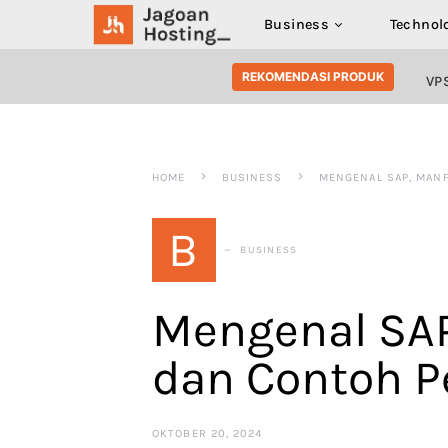
Business
Technol
SEARCH FOR:
REKOMENDASI PRODUK
VP
HOME
BUSINESS
MENGENAL SAP, MANF
B
BUSINESS
Mengenal SAP
dan Contoh 
OKTOBER 20, 2024