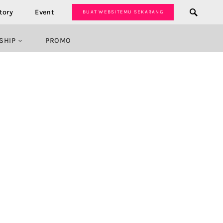
tory
Event
BUAT WEBSITEMU SEKARANG
SHIP
PROMO