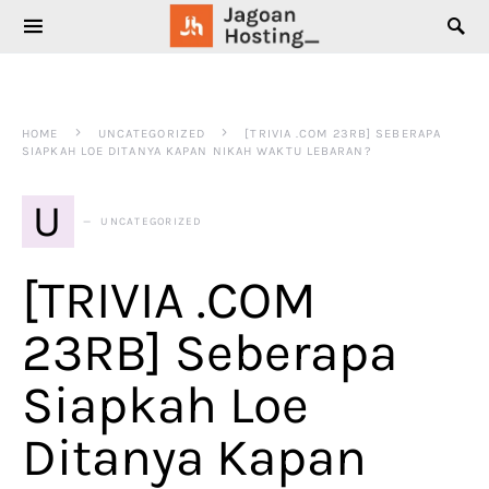
SEARCH FOR:
HOME
UNCATEGORIZED
[TRIVIA .COM 23RB] SEBERAPA
SIAPKAH LOE DITANYA KAPAN NIKAH WAKTU LEBARAN?
U
UNCATEGORIZED
[TRIVIA .COM
23RB] Seberapa
Siapkah Loe
Ditanya Kapan