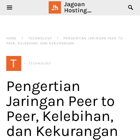
SEARCH FOR:
HOME
TECHNOLOGY
PENGERTIAN JARINGAN PEER TO
PEER, KELEBIHAN, DAN KEKURANGAN
T
TECHNOLOGY
Pengertian
Jaringan Peer to
Peer, Kelebihan,
dan Kekurangan