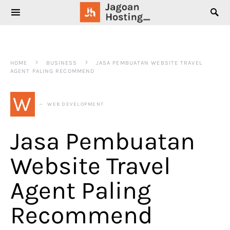
SEARCH FOR:
HOME
BUSINESS
JASA PEMBUATAN WEBSITE TRAVEL
AGENT PALING RECOMMEND
W
WEB DEVELOPMENT
Jasa Pembuatan
Website Travel
Agent Paling
Recommend