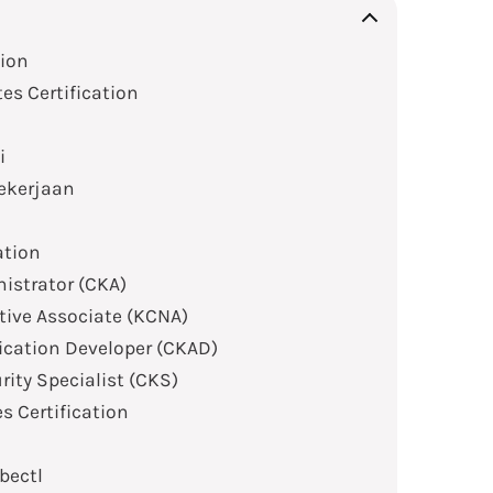
tion
s Certification
i
ekerjaan
ation
nistrator (CKA)
tive Associate (KCNA)
lication Developer (CKAD)
rity Specialist (CKS)
s Certification
bectl