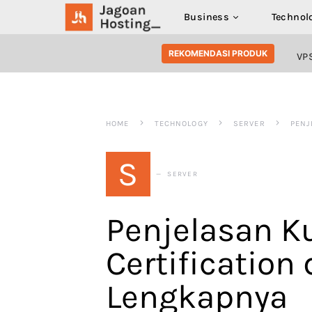
Business
Technol
SEARCH FOR:
REKOMENDASI PRODUK
VP
HOME
TECHNOLOGY
SERVER
PENJ
S
SERVER
Penjelasan K
Certification 
Lengkapnya