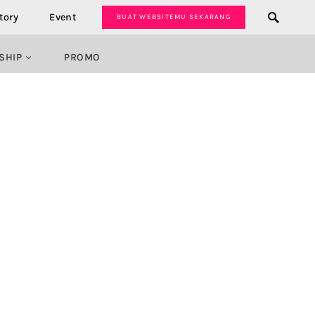
tory
Event
BUAT WEBSITEMU SEKARANG
SHIP
PROMO