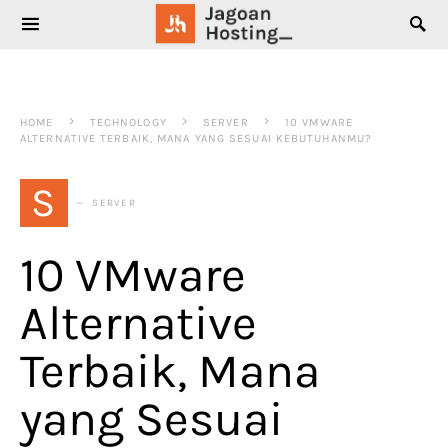
SEARCH FOR:
HOME
TECHNOLOGY
SERVER
10 VMWARE
ALTERNATIVE TERBAIK, MANA YANG SESUAI KEBUTUHANMU?
S
SERVER
10 VMware
Alternative
Terbaik, Mana
yang Sesuai