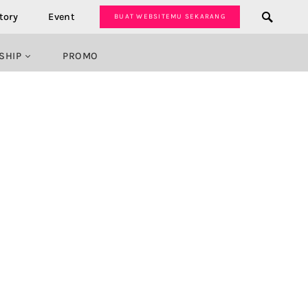
tory
Event
BUAT WEBSITEMU SEKARANG
SHIP
PROMO