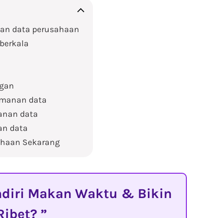
kan data perusahaan
berkala
ngan
amanan data
anan data
an data
ahaan Sekarang
diri Makan Waktu & Bikin
Ribet?