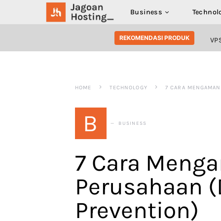
Business
Technol
SEARCH FOR:
REKOMENDASI PRODUK
VP
HOME
TECHNOLOGY
7 CARA MENGAMAN
B
BUSINESS
7 Cara Meng
Perusahaan (
Prevention)