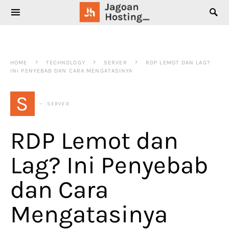
SEARCH FOR:
HOME
TECHNOLOGY
SERVER
RDP LEMOT DAN LAG?
INI PENYEBAB DAN CARA MENGATASINYA
S
SERVER
RDP Lemot dan
Lag? Ini Penyebab
dan Cara
Mengatasinya