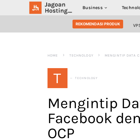
Business
Technol
SEARCH FOR:
REKOMENDASI PRODUK
VP
HOME
TECHNOLOGY
MENGINTIP DATA 
T
TECHNOLOGY
Mengintip Da
Facebook den
OCP