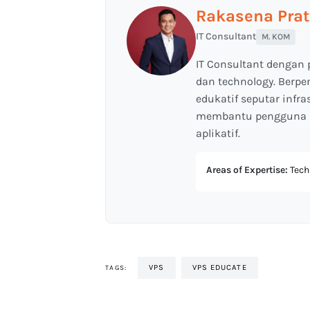
Rakasena Pra
IT Consultant
M. KOM
IT Consultant dengan 
dan technology. Berp
edukatif seputar infr
membantu pengguna m
aplikatif.
Areas of Expertise:
Techn
VPS
VPS EDUCATE
TAGS: