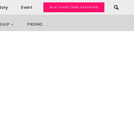
tory
Event
BUAT WEBSITEMU SEKARANG
SHIP
PROMO