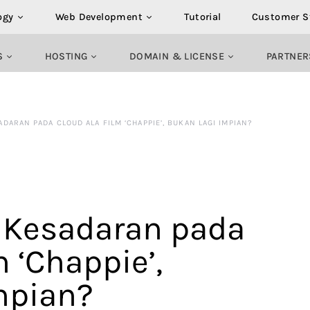
ogy
Web Development
Tutorial
Customer S
S
HOSTING
DOMAIN & LICENSE
PARTNER
ARAN PADA CLOUD ALA FILM ‘CHAPPIE’, BUKAN LAGI IMPIAN?
Kesadaran pada
m ‘Chappie’,
mpian?