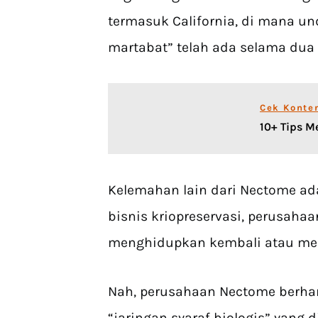
termasuk California, di mana 
martabat” telah ada selama dua 
Cek Konte
10+ Tips M
Kelemahan lain dari Nectome a
bisnis kriopreservasi, perusaha
menghidupkan kembali atau me
Nah, perusahaan Nectome berha
“jaringan syaraf biologis” yang