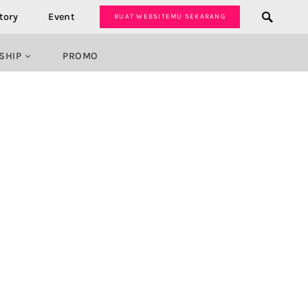
tory
Event
BUAT WEBSITEMU SEKARANG
SHIP
PROMO