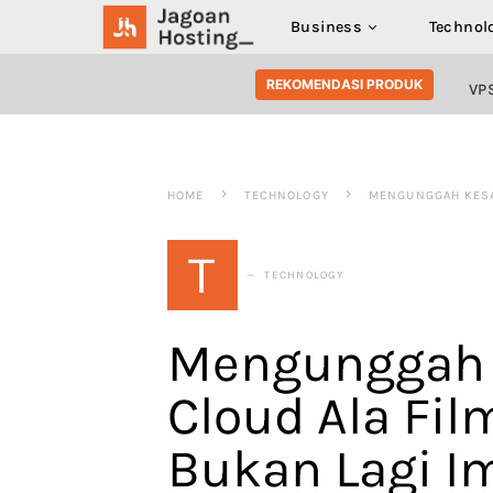
Business
Technol
SEARCH FOR:
REKOMENDASI PRODUK
VP
HOME
TECHNOLOGY
MENGUNGGAH KESAD
T
TECHNOLOGY
Mengunggah 
Cloud Ala Fil
Bukan Lagi I