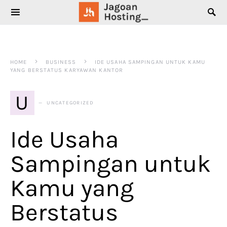
SEARCH FOR:
HOME
BUSINESS
IDE USAHA SAMPINGAN UNTUK KAMU
YANG BERSTATUS KARYAWAN KANTOR
U
UNCATEGORIZED
Ide Usaha
Sampingan untuk
Kamu yang
Berstatus