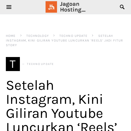
SEARCH FOR:
HOME
TECHNOLOGY
TECHNO UPDATE
SETELAH
INSTAGRAM, KINI GILIRAN YOUTUBE LUNCURKAN ‘REELS’ JADI FITUR
STORY
T
TECHNO UPDATE
Setelah
Instagram, Kini
Giliran Youtube
Luncurkan ‘Reels’