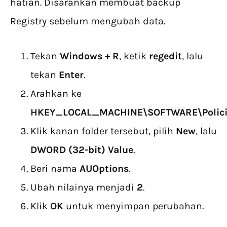
hatian. Disarankan membuat backup
Registry sebelum mengubah data.
Tekan
Windows + R
, ketik
regedit
, lalu
tekan
Enter
.
Arahkan ke
HKEY_LOCAL_MACHINE\SOFTWARE\Polici
Klik kanan folder tersebut, pilih
New
, lalu
DWORD (32-bit) Value
.
Beri nama
AUOptions
.
Ubah nilainya menjadi
2
.
Klik
OK
untuk menyimpan perubahan.